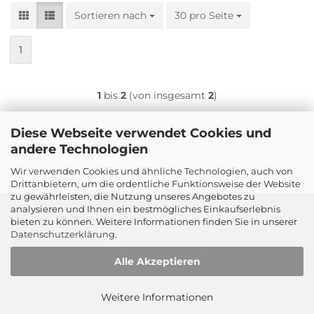
Sortieren nach
Sortieren nach
30 pro Seite
pro Seite
1
1
bis
2
(von insgesamt
2
)
Diese Webseite verwendet Cookies und
andere Technologien
Wir verwenden Cookies und ähnliche Technologien, auch von
Drittanbietern, um die ordentliche Funktionsweise der Website
zu gewährleisten, die Nutzung unseres Angebotes zu
analysieren und Ihnen ein bestmögliches Einkaufserlebnis
Sitzung unterbrochen
Jugendschutz
Impressum
bieten zu können. Weitere Informationen finden Sie in unserer
Datenschutzerklärung
.
Kontakt
Versand
Widerrufsrecht & Muster-Widerrufsformular
AGB
Alle Akzeptieren
Privatsphäre und Datenschutz
Cookie Einstellungen
Weitere Informationen
Onlineshop erstellen
mit Gambio.de © 2026