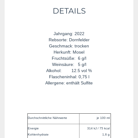
DETAILS
Jahrgang: 2022
Rebsorte: Dornfelder
Geschmack: trocken
Herkunft: Mosel
Fruchtsüße: 6 g/l
Weinsäure: 5 g/l
Alkohol: 12.5 vol %
Flascheninhal: 0,75 l
Allergene: enthält Sulfite
Durchschnittliche Nährwerte
je 100 ml
Energie
314 kJ / 75 kcal
Kohlenhydrate
1,6 g