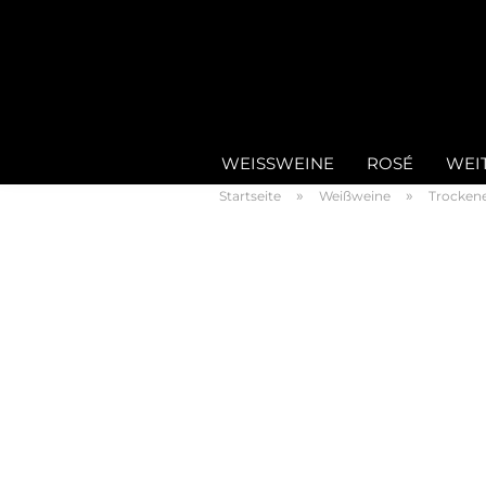
WEISSWEINE
ROSÉ
WEI
»
»
Startseite
Weißweine
Trocken