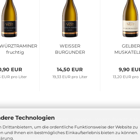
WÜRZTRAMINER
WEISSER
GELBER
fruchtig
BURGUNDER
MUSKATEL
RÉSERVE
0,90 EUR
14,50 EUR
9,90 EU
3 EUR pro Liter
19,33 EUR pro Liter
13,20 EUR pro 
ndere Technologien
dschutz
Impressum
Kontakt
Versand
Widerrufsrecht & Mu
 Drittanbietern, um die ordentliche Funktionsweise der Website zu
Privatsphäre und Datenschutz
Cookie Einstellungen
en und Ihnen ein bestmögliches Einkaufserlebnis bieten zu können.
lärung
.
Onlineshop erstellen
mit Gambio.de © 2026