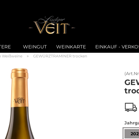
E-Mail
TERE
WEINGUT
WEINKARTE
EINKAUF - VERK
Passwort
»
e Weißweine
GEWÜRZTRAMINER trocken
(Art.Nr
GE
tro
Konto erstellen
Passwort vergesse
Jahrg
202