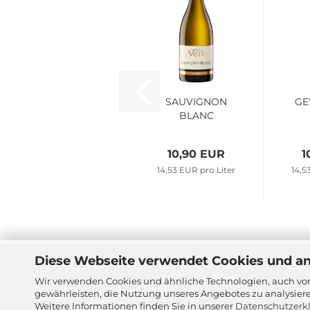
SAUVIGNON
GE
BLANC
10,90 EUR
1
14,53 EUR pro Liter
14,5
Diese Webseite verwendet Cookies und a
Sitzung unterbrochen
Jugen
Wir verwenden Cookies und ähnliche Technologien, auch von
gewährleisten, die Nutzung unseres Angebotes zu analysier
Weitere Informationen finden Sie in unserer
Datenschutzerk