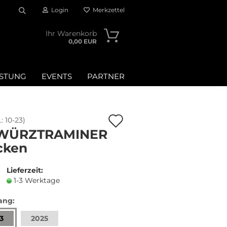
Login
Merkzettel
Suche...
Ihr Warenkorb
0,00 EUR
OSTUNG
EVENTS
PARTNER
Auf
.:
10-23
)
WÜRZTRAMINER
den
cken
Merkzettel
n?
Lieferzeit:
1-3 Werktage
ang:
3
2025