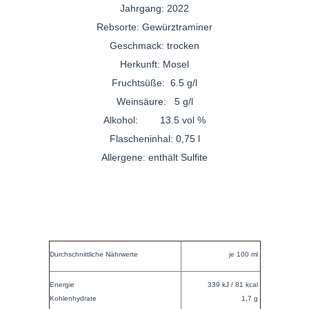
Jahrgang: 2022
Rebsorte: Gewürztraminer
Geschmack: trocken
Herkunft: Mosel
Fruchtsüße: 6.5 g/l
Weinsäure: 5 g/l
Alkohol: 13.5 vol %
Flascheninhal: 0,75 l
Allergene: enthält Sulfite
Durchschnittliche Nährwerte
je 100 ml
Energie
339 kJ / 81 kcal
Kohlenhydrate
1,7 g