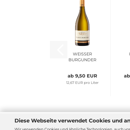
WEISSER
BURGUNDER
trocken
ab 9,50 EUR
ab
12,67 EUR pro Liter
Diese Webseite verwendet Cookies und a
Sitzung unterbrochen
Jugen
Wir verwenden Cookies und ähnliche Technologien, auch von