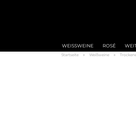
WEISSWEINE
ROSÉ
WEI
»
»
Startseite
Weißweine
Trocken