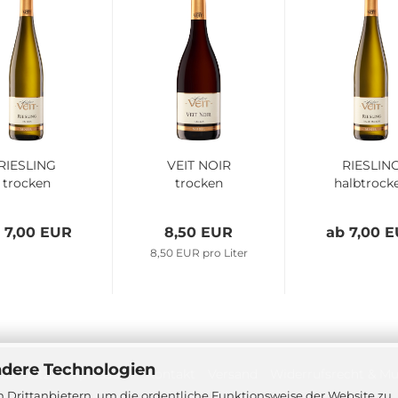
RIESLING
VEIT NOIR
RIESLIN
trocken
trocken
halbtrock
 7,00 EUR
8,50 EUR
ab 7,00 
8,50 EUR pro Liter
ndere Technologien
dschutz
Impressum
Kontakt
Versand
Widerrufsrecht & Mu
 Drittanbietern, um die ordentliche Funktionsweise der Website zu