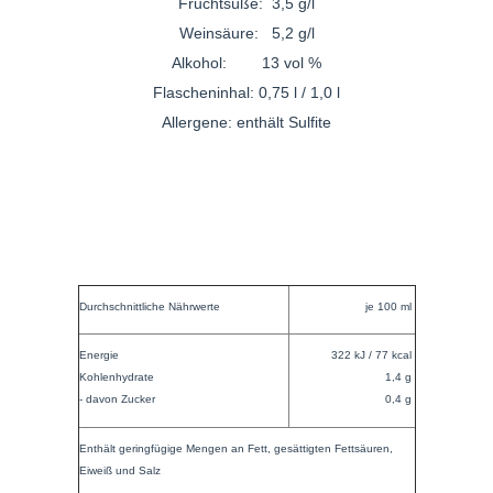
Fruchtsüße: 3,5 g/l
Weinsäure: 5,2 g/l
Alkohol: 13 vol %
Flascheninhal: 0,75 l / 1,0 l
Allergene: enthält Sulfite
Durchschnittliche Nährwerte
je 100 ml
Energie
322 kJ / 77 kcal
Kohlenhydrate
1,4 g
- davon Zucker
0,4 g
Enthält geringfügige Mengen an Fett, gesättigten Fettsäuren,
Eiweiß und Salz