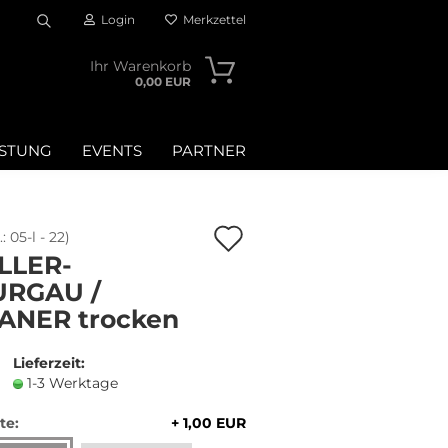
Login
Merkzettel
Suche...
Ihr Warenkorb
0,00 EUR
OSTUNG
EVENTS
PARTNER
Auf
.:
05-l - 22
)
LLER-
den
URGAU /
Merkzettel
ANER trocken
n?
Lieferzeit:
1-3 Werktage
te:
+ 1,00 EUR