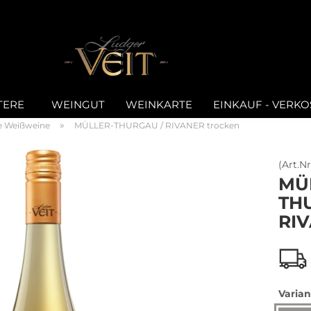
E-Mail
TERE
WEINGUT
WEINKARTE
EINKAUF - VERK
Passwort
»
e Weißweine
MÜLLER-THURGAU / RIVANER trocken
(Art.Nr
MÜ
TH
Konto erstellen
RIV
Passwort vergesse
Varian