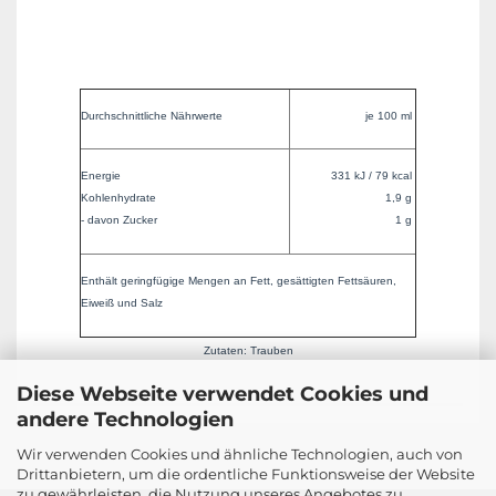
Durchschnittliche Nährwerte
je 100 ml
Energie
331 kJ / 79 kcal
Kohlenhydrate
1,9 g
- davon Zucker
1 g
Enthält geringfügige Mengen an Fett, gesättigten Fettsäuren,
Eiweiß und Salz
Zutaten: Trauben
Diese Webseite verwendet Cookies und
andere Technologien
Wir verwenden Cookies und ähnliche Technologien, auch von
Drittanbietern, um die ordentliche Funktionsweise der Website
zu gewährleisten, die Nutzung unseres Angebotes zu