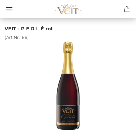
VEIT - P E R L É rot
(Art.Nr.:
86
)