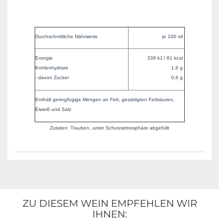
Durchschnittliche Nährwerte
je 100 ml
Energie
339 kJ / 81 kcal
Kohlenhydrate
1,6 g
- davon Zucker
0,6 g
Enthält geringfügige Mengen an Fett, gesättigten Fettsäuren,
Eiweiß und Salz
Zutaten: Trauben, unter Schutzatmosphäre abgefüllt
ZU DIESEM WEIN EMPFEHLEN WIR
IHNEN: