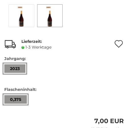
Lieferzeit:
A
1-3 Werktage
Jahrgang:
M
2023
Flascheninhalt:
0,375
7,00 EUR