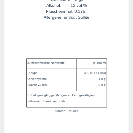
Alkohol: 13 vol %
Flascheninhal: 0,375 l
Allergene: enthält Sulfite
Durchschnittliche Nährwerte
je 100 ml
Energie
339 kJ / 81 kcal
Kohlenhydrate
1,6 g
- davon Zucker
0,6 g
Enthält geringfügige Mengen an Fett, gesättigten
Fettsäuren, Eiweiß und Salz
Zutaten: Trauben