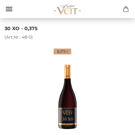
30 XO - 0,375
(Art.Nr.:
48-0
)